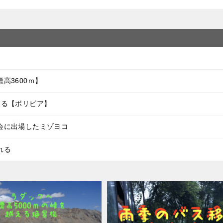
高3600ｍ】
する【ボリビア】
会に出場したミゾヨコ
れる