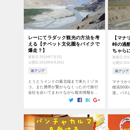
レーにてラダック観光の方法を考
【マナ
える【チベット文化圏をバイクで
峠の過
爆走？】
ちゃら
更新日:
2019年7月3日
更新日:
20
公開日:
2019年6月29日
公開日:
20
南アジア
南アジア
とうとうインドの最北端まで来たミゾヨ
マナリか
コ。また携帯が繋がらなくったので旅行
標高500
会社を歩いてまわりながら観光情報を集
道。バス
める。行ってみたいところは沢山ある
ーが窓を
が、公共交通機関は絶望的に少ない事が
膀胱炎が
わかった。次に思いついたのは・・・・
をおしん
が・・・