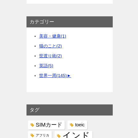
カテゴリー
美容・健康
(1)
猫のこと
(2)
世渡り術
(2)
英語
(5)
世界一周
(145)
►
タグ
SIMカード
toeic
インド
アフリカ