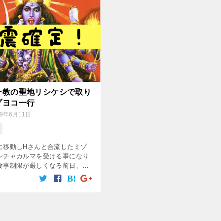
ー教の聖地リシケシで取り
ゾヨコ一行
19年6月11日
に移動しHさんと合流したミゾ
ンチャカルマを受ける事になり
食事制限が厳しくなる前日、決
いて美味しいもをの食べる予定
・