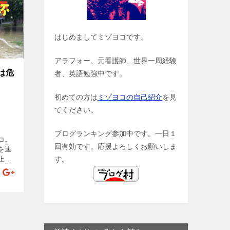
はじめましてミゾヨコです。
アラフォー、元看護師、世界一周経験
は危
者、英語勉強中です。
初めての方は
ミゾヨコの自己紹介
を見
てください。
ブログランキング参加中です。一日１
コ。
回有効です。応援よろしくお願いしま
を速
上、
す。
ぼろ
。そ
・