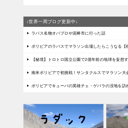
↓世界一周ブログ更新中↓
ラパス名物オバプロや泥棒市に行った話
ボリビアのラパスでマラソン出場したらこうなる【標
【秘境】トロトロ国立公園で2億年前の地球を妄想
南米ボリビアで初挑戦！サンタクルスでマラソン大
ボリビアでキューバの英雄チェ・ゲバラの没地を訪