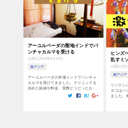
アーユルベーダの聖地インドでパ
ンチャカルマを受ける
ヒンズ
公開日:
2019年6月16日
乱すミ
公開日:
20
南アジア
南アジア
アーユルベーダの本場インドでパンチャ
カルマを受けてきました。クリニックを
リシケシ
決めた経緯や料金、実際どうだったかを
ヨコはパ
まとめました。
ました。
起会を開
が・・・