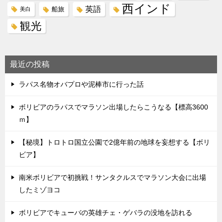
西インド
英語
船旅
美白
観光
最近の投稿
ラパス名物オバプロや泥棒市に行った話
ボリビアのラパスでマラソン出場したらこうなる【標高3600
ｍ】
【秘境】トロトロ国立公園で2億年前の地球を妄想する【ボリ
ビア】
南米ボリビアで初挑戦！サンタクルスでマラソン大会に出場
したミゾヨコ
ボリビアでキューバの英雄チェ・ゲバラの没地を訪れる