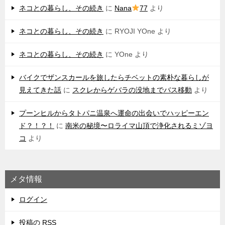
ネコとの暮らし、その続き
に
Nana
77
より
ネコとの暮らし、その続き
に
RYOJI YOne
より
ネコとの暮らし、その続き
に
YOne
より
バイクでザンスカールを旅したらチベットの素朴な暮らしが
見えてきた話
に
スクレからゲバラの没地までバス移動
より
プーンヒルからタトパニ温泉へ運命の出会いでハッピーエン
ド？！？！
に
南米の秘境〜ロライマ山頂で浄化されるミゾヨ
コ
より
メタ情報
ログイン
投稿の
RSS