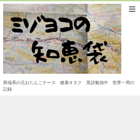
異端系の元おたんこナース 健康オタク 英語勉強中 世界一周の
記録