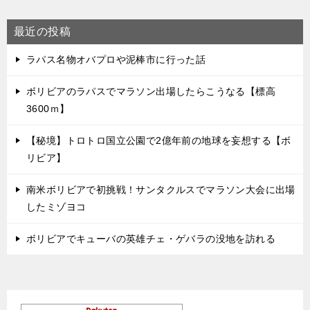
最近の投稿
ラパス名物オバプロや泥棒市に行った話
ボリビアのラパスでマラソン出場したらこうなる【標高
3600ｍ】
【秘境】トロトロ国立公園で2億年前の地球を妄想する【ボ
リビア】
南米ボリビアで初挑戦！サンタクルスでマラソン大会に出場
したミゾヨコ
ボリビアでキューバの英雄チェ・ゲバラの没地を訪れる