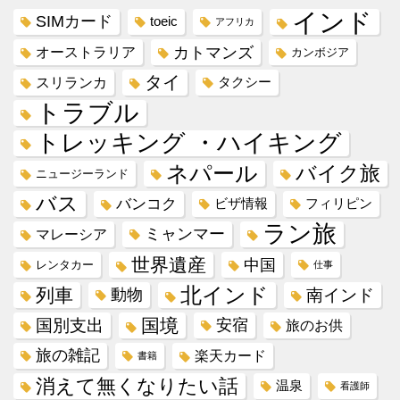
インド
SIMカード
toeic
アフリカ
カトマンズ
オーストラリア
カンボジア
タイ
スリランカ
タクシー
トラブル
トレッキング ・ハイキング
ネパール
バイク旅
ニュージーランド
バス
バンコク
ビザ情報
フィリピン
ラン旅
ミャンマー
マレーシア
世界遺産
中国
レンタカー
仕事
北インド
列車
動物
南インド
国境
国別支出
安宿
旅のお供
旅の雑記
楽天カード
書籍
消えて無くなりたい話
温泉
看護師