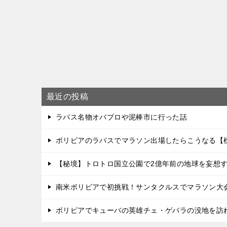
最近の投稿
ラパス名物オバプロや泥棒市に行った話
ボリビアのラパスでマラソン出場したらこうなる【標
【秘境】トロトロ国立公園で2億年前の地球を妄想
南米ボリビアで初挑戦！サンタクルスでマラソン大
ボリビアでキューバの英雄チェ・ゲバラの没地を訪