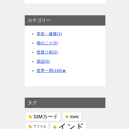
カテゴリー
美容・健康
(1)
猫のこと
(2)
世渡り術
(2)
英語
(5)
世界一周
(145)
►
タグ
SIMカード
toeic
インド
アフリカ