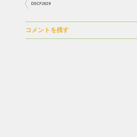
投
DSCF2629
稿
ナ
コメントを残す
ビ
ゲ
ー
シ
ョ
ン