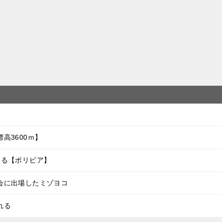
高3600ｍ】
する【ボリビア】
会に出場したミゾヨコ
れる