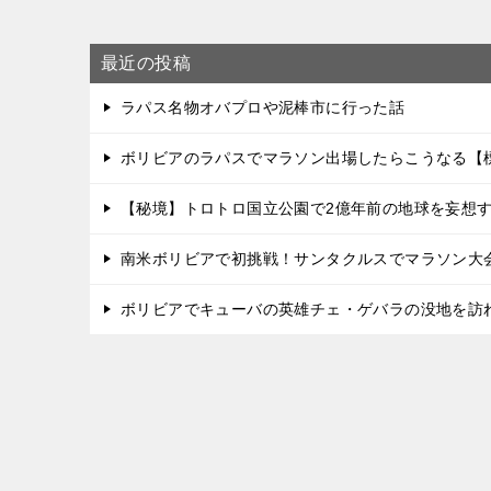
最近の投稿
ラパス名物オバプロや泥棒市に行った話
ボリビアのラパスでマラソン出場したらこうなる【標
【秘境】トロトロ国立公園で2億年前の地球を妄想
南米ボリビアで初挑戦！サンタクルスでマラソン大
ボリビアでキューバの英雄チェ・ゲバラの没地を訪