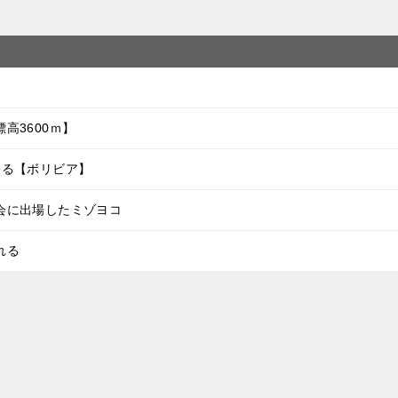
高3600ｍ】
する【ボリビア】
会に出場したミゾヨコ
れる