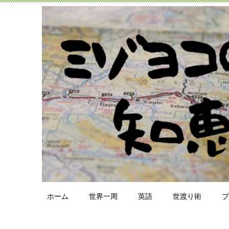
ホーム
世界一周
英語
世渡り術
プ