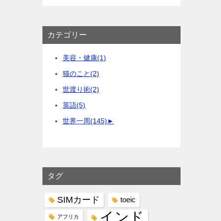
カテゴリー
美容・健康
(1)
猫のこと
(2)
世渡り術
(2)
英語
(5)
世界一周
(145)
►
タグ
SIMカード
toeic
インド
アフリカ