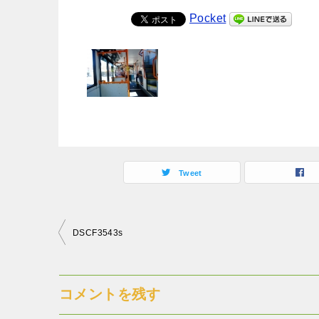
Pocket
Tweet
投
DSCF3543s
稿
ナ
コメントを残す
ビ