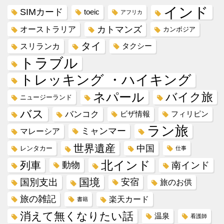
インド
SIMカード
toeic
アフリカ
カトマンズ
オーストラリア
カンボジア
タイ
スリランカ
タクシー
トラブル
トレッキング ・ハイキング
ネパール
バイク旅
ニュージーランド
バス
バンコク
ビザ情報
フィリピン
ラン旅
ミャンマー
マレーシア
世界遺産
中国
レンタカー
仕事
北インド
列車
動物
南インド
国境
国別支出
安宿
旅のお供
旅の雑記
楽天カード
書籍
消えて無くなりたい話
温泉
看護師