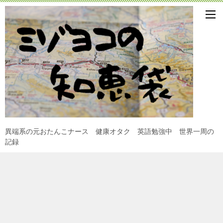
異端系の元おたんこナース 健康オタク 英語勉強中 世界一周の
記録