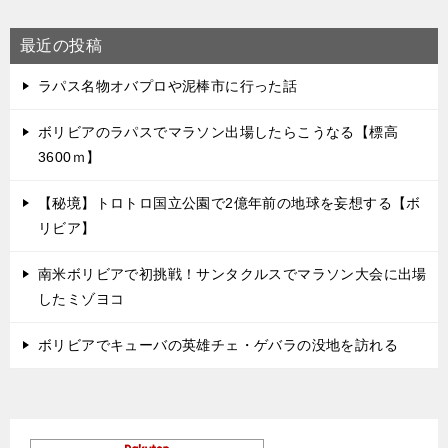
最近の投稿
ラパス名物オバプロや泥棒市に行った話
ボリビアのラパスでマラソン出場したらこうなる【標高
3600ｍ】
【秘境】トロトロ国立公園で2億年前の地球を妄想する【ボ
リビア】
南米ボリビアで初挑戦！サンタクルスでマラソン大会に出場
したミゾヨコ
ボリビアでキューバの英雄チェ・ゲバラの没地を訪れる