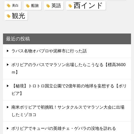
西インド
英語
船旅
美白
観光
最近の投稿
ラパス名物オバプロや泥棒市に行った話
ボリビアのラパスでマラソン出場したらこうなる【標高3600
ｍ】
【秘境】トロトロ国立公園で2億年前の地球を妄想する【ボリ
ビア】
南米ボリビアで初挑戦！サンタクルスでマラソン大会に出場
したミゾヨコ
ボリビアでキューバの英雄チェ・ゲバラの没地を訪れる