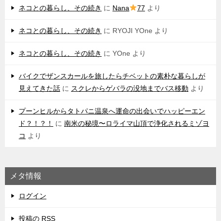
ネコとの暮らし、その続き
に
Nana
77
より
ネコとの暮らし、その続き
に
RYOJI YOne
より
ネコとの暮らし、その続き
に
YOne
より
バイクでザンスカールを旅したらチベットの素朴な暮らしが
見えてきた話
に
スクレからゲバラの没地までバス移動
より
プーンヒルからタトパニ温泉へ運命の出会いでハッピーエン
ド？！？！
に
南米の秘境〜ロライマ山頂で浄化されるミゾヨ
コ
より
メタ情報
ログイン
投稿の
RSS