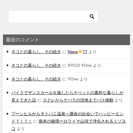
最近のコメント
ネコとの暮らし、その続き
に
Nana
77
より
ネコとの暮らし、その続き
に
RYOJI YOne
より
ネコとの暮らし、その続き
に
YOne
より
バイクでザンスカールを旅したらチベットの素朴な暮らしが
見えてきた話
に
スクレからゲバラの没地までバス移動
より
プーンヒルからタトパニ温泉へ運命の出会いでハッピーエン
ド？！？！
に
南米の秘境〜ロライマ山頂で浄化されるミゾヨ
コ
より