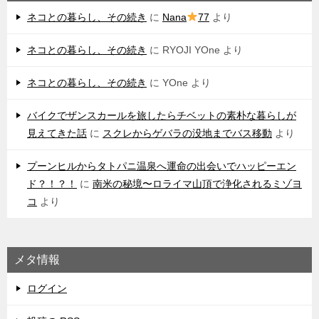
ネコとの暮らし、その続き
に
Nana
77
より
ネコとの暮らし、その続き
に
RYOJI YOne
より
ネコとの暮らし、その続き
に
YOne
より
バイクでザンスカールを旅したらチベットの素朴な暮らしが
見えてきた話
に
スクレからゲバラの没地までバス移動
より
プーンヒルからタトパニ温泉へ運命の出会いでハッピーエン
ド？！？！
に
南米の秘境〜ロライマ山頂で浄化されるミゾヨ
コ
より
メタ情報
ログイン