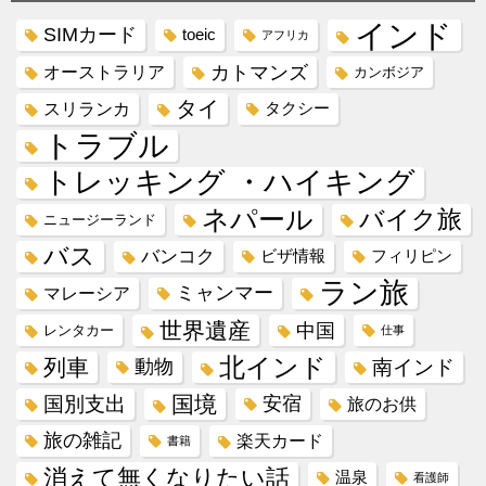
インド
SIMカード
toeic
アフリカ
カトマンズ
オーストラリア
カンボジア
タイ
スリランカ
タクシー
トラブル
トレッキング ・ハイキング
ネパール
バイク旅
ニュージーランド
バス
バンコク
ビザ情報
フィリピン
ラン旅
ミャンマー
マレーシア
世界遺産
中国
レンタカー
仕事
北インド
列車
動物
南インド
国境
国別支出
安宿
旅のお供
旅の雑記
楽天カード
書籍
消えて無くなりたい話
温泉
看護師