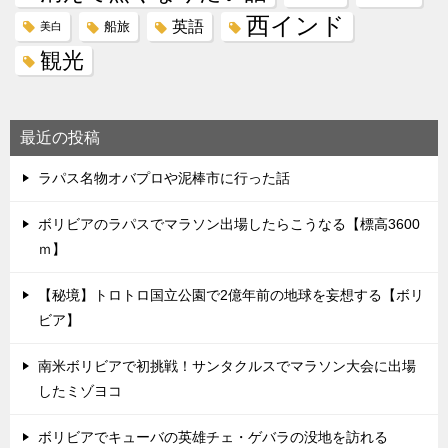
西インド
英語
船旅
美白
観光
最近の投稿
ラパス名物オバプロや泥棒市に行った話
ボリビアのラパスでマラソン出場したらこうなる【標高3600
ｍ】
【秘境】トロトロ国立公園で2億年前の地球を妄想する【ボリ
ビア】
南米ボリビアで初挑戦！サンタクルスでマラソン大会に出場
したミゾヨコ
ボリビアでキューバの英雄チェ・ゲバラの没地を訪れる