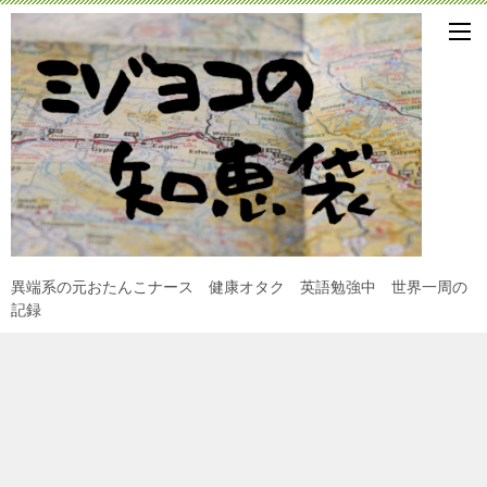
異端系の元おたんこナース 健康オタク 英語勉強中 世界一周の
記録