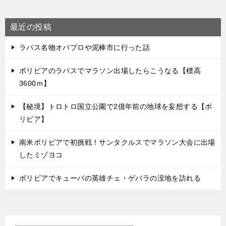
最近の投稿
ラパス名物オバプロや泥棒市に行った話
ボリビアのラパスでマラソン出場したらこうなる【標高
3600ｍ】
【秘境】トロトロ国立公園で2億年前の地球を妄想する【ボ
リビア】
南米ボリビアで初挑戦！サンタクルスでマラソン大会に出場
したミゾヨコ
ボリビアでキューバの英雄チェ・ゲバラの没地を訪れる