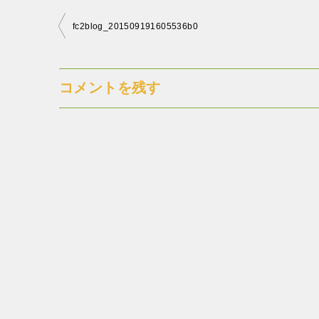
投
fc2blog_201509191605536b0
稿
ナ
コメントを残す
ビ
ゲ
ー
シ
ョ
ン