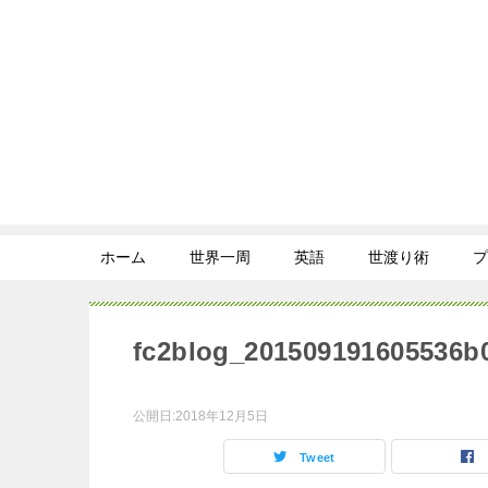
ホーム
世界一周
英語
世渡り術
プ
fc2blog_201509191605536b
公開日:
2018年12月5日
Tweet