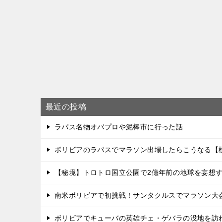
最近の投稿
ラパス名物オバプロや泥棒市に行った話
ボリビアのラパスでマラソン出場したらこうなる【標
【秘境】トロトロ国立公園で2億年前の地球を妄想
南米ボリビアで初挑戦！サンタクルスでマラソン大
ボリビアでキューバの英雄チェ・ゲバラの没地を訪