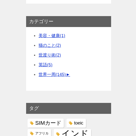
カテゴリー
美容・健康
(1)
猫のこと
(2)
世渡り術
(2)
英語
(5)
世界一周
(145)
►
タグ
SIMカード
toeic
インド
アフリカ