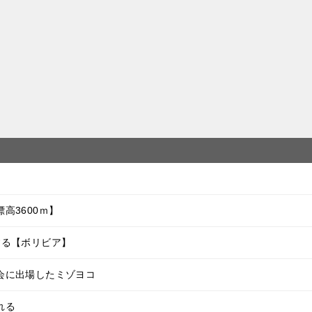
高3600ｍ】
する【ボリビア】
会に出場したミゾヨコ
れる