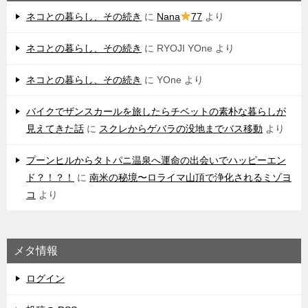
ネコとの暮らし、その続き
に
Nana
77
より
ネコとの暮らし、その続き
に
RYOJI YOne
より
ネコとの暮らし、その続き
に
YOne
より
バイクでザンスカールを旅したらチベットの素朴な暮らしが
見えてきた話
に
スクレからゲバラの没地までバス移動
より
プーンヒルからタトパニ温泉へ運命の出会いでハッピーエン
ド？！？！
に
南米の秘境〜ロライマ山頂で浄化されるミゾヨ
コ
より
メタ情報
ログイン