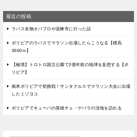
最近の投稿
ラパス名物オバプロや泥棒市に行った話
ボリビアのラパスでマラソン出場したらこうなる【標高
3600ｍ】
【秘境】トロトロ国立公園で2億年前の地球を妄想する【ボ
リビア】
南米ボリビアで初挑戦！サンタクルスでマラソン大会に出場
したミゾヨコ
ボリビアでキューバの英雄チェ・ゲバラの没地を訪れる