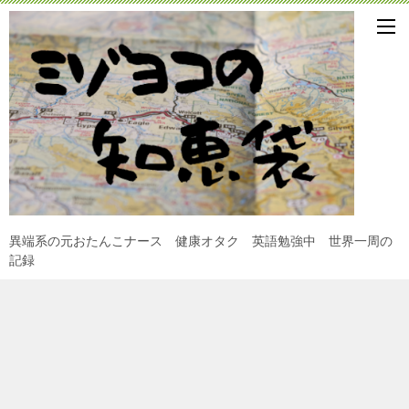
異端系の元おたんこナース 健康オタク 英語勉強中 世界一周の
記録