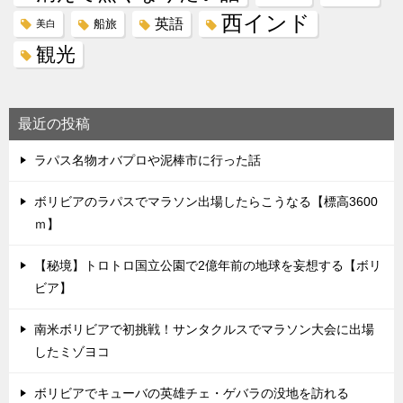
西インド
英語
船旅
美白
観光
最近の投稿
ラパス名物オバプロや泥棒市に行った話
ボリビアのラパスでマラソン出場したらこうなる【標高3600
ｍ】
【秘境】トロトロ国立公園で2億年前の地球を妄想する【ボリ
ビア】
南米ボリビアで初挑戦！サンタクルスでマラソン大会に出場
したミゾヨコ
ボリビアでキューバの英雄チェ・ゲバラの没地を訪れる