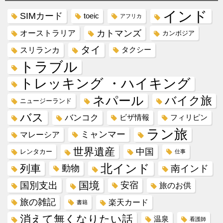
インド
SIMカード
toeic
アフリカ
カトマンズ
オーストラリア
カンボジア
タイ
スリランカ
タクシー
トラブル
トレッキング ・ハイキング
ネパール
バイク旅
ニュージーランド
バス
バンコク
ビザ情報
フィリピン
ラン旅
ミャンマー
マレーシア
世界遺産
中国
レンタカー
仕事
北インド
列車
動物
南インド
国境
国別支出
安宿
旅のお供
旅の雑記
楽天カード
書籍
消えて無くなりたい話
温泉
看護師