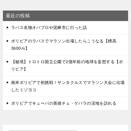
最近の投稿
ラパス名物オバプロや泥棒市に行った話
ボリビアのラパスでマラソン出場したらこうなる【標高
3600ｍ】
【秘境】トロトロ国立公園で2億年前の地球を妄想する【ボ
リビア】
南米ボリビアで初挑戦！サンタクルスでマラソン大会に出場
したミゾヨコ
ボリビアでキューバの英雄チェ・ゲバラの没地を訪れる