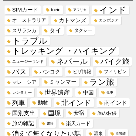
インド
SIMカード
toeic
アフリカ
カトマンズ
オーストラリア
カンボジア
タイ
スリランカ
タクシー
トラブル
トレッキング ・ハイキング
ネパール
バイク旅
ニュージーランド
バス
バンコク
ビザ情報
フィリピン
ラン旅
ミャンマー
マレーシア
世界遺産
中国
レンタカー
仕事
北インド
列車
動物
南インド
国境
国別支出
安宿
旅のお供
旅の雑記
楽天カード
書籍
消えて無くなりたい話
温泉
看護師