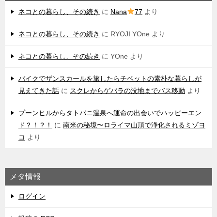
ネコとの暮らし、その続き
に
Nana
77
より
ネコとの暮らし、その続き
に
RYOJI YOne
より
ネコとの暮らし、その続き
に
YOne
より
バイクでザンスカールを旅したらチベットの素朴な暮らしが
見えてきた話
に
スクレからゲバラの没地までバス移動
より
プーンヒルからタトパニ温泉へ運命の出会いでハッピーエン
ド？！？！
に
南米の秘境〜ロライマ山頂で浄化されるミゾヨ
コ
より
メタ情報
ログイン