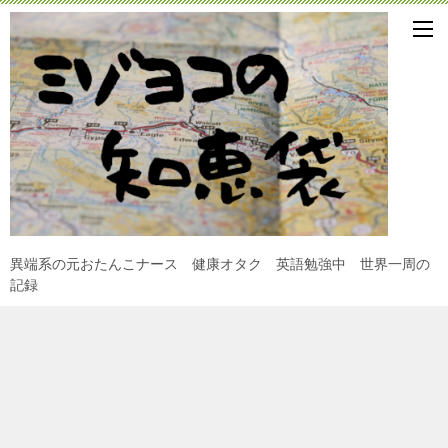
異端系の元おたんこナース 健康オタク 英語勉強中 世界一周の
記録