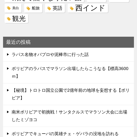
西インド
英語
船旅
美白
観光
最近の投稿
ラパス名物オバプロや泥棒市に行った話
ボリビアのラパスでマラソン出場したらこうなる【標高3600
ｍ】
【秘境】トロトロ国立公園で2億年前の地球を妄想する【ボリ
ビア】
南米ボリビアで初挑戦！サンタクルスでマラソン大会に出場
したミゾヨコ
ボリビアでキューバの英雄チェ・ゲバラの没地を訪れる