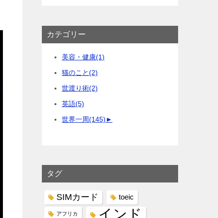
カテゴリー
美容・健康
(1)
猫のこと
(2)
世渡り術
(2)
英語
(5)
世界一周
(145)
►
タグ
SIMカード
toeic
インド
アフリカ