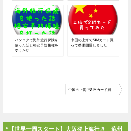
バンコクで海外旅行保険を
中国の上海でSIMカード買
使った話と格安予防接種を
って携帯開通しました
受けた話
投
中国の上海でSIMカード買って携帯開通しました
稿
ナ
ビ
ゲ
“【世界一周スタート】大阪発上海行き 蘇州