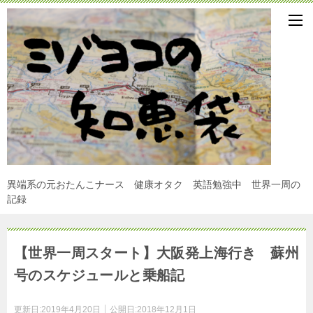
異端系の元おたんこナース 健康オタク 英語勉強中 世界一周の
記録
【世界一周スタート】大阪発上海行き 蘇州
号のスケジュールと乗船記
更新日:
2019年4月20日
公開日:
2018年12月1日