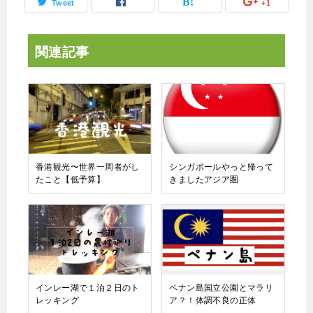
Tweet
+1
関連記事
香港観光〜世界一周者がし
シンガポールやっと帰って
たこと【低予算】
きましたアジア圏
インレー湖で１泊２日のト
ペナン島国立公園とマラリ
レッキング
ア？！体調不良の正体