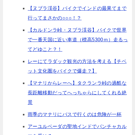
【ヌブラ渓谷】バイクでインドの最果てまで
行ってまさかの○○○！？
【カルドンラ峠・ヌブラ渓谷】バイクで世界
で一番天国に近い車道（標高5300ｍ）走るっ
てどゆこと？！
レーにてラダック観光の方法を考える【チベ
ット文化圏をバイクで爆走？】
【マナリからレーへ】タクランラ峠の過酷な
長距離移動だってへっちゃらにしてくれる絶
景
雨季のマナリにバスで行くのは危険が一杯
アーユルベーダの聖地インドでパンチャカル