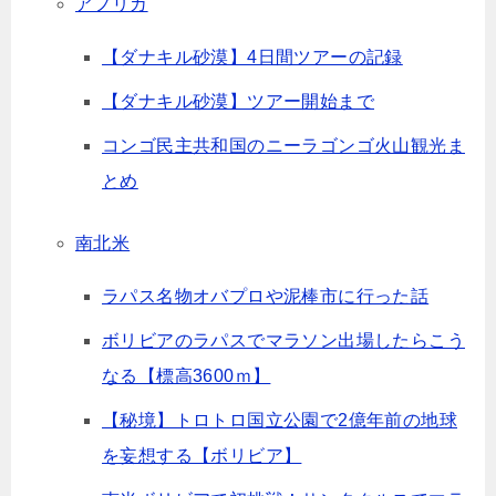
アフリカ
【ダナキル砂漠】4日間ツアーの記録
【ダナキル砂漠】ツアー開始まで
コンゴ民主共和国のニーラゴンゴ火山観光ま
とめ
南北米
ラパス名物オバプロや泥棒市に行った話
ボリビアのラパスでマラソン出場したらこう
なる【標高3600ｍ】
【秘境】トロトロ国立公園で2億年前の地球
を妄想する【ボリビア】