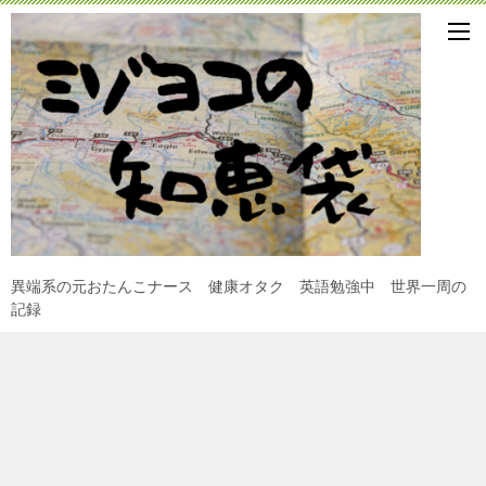
異端系の元おたんこナース 健康オタク 英語勉強中 世界一周の
記録