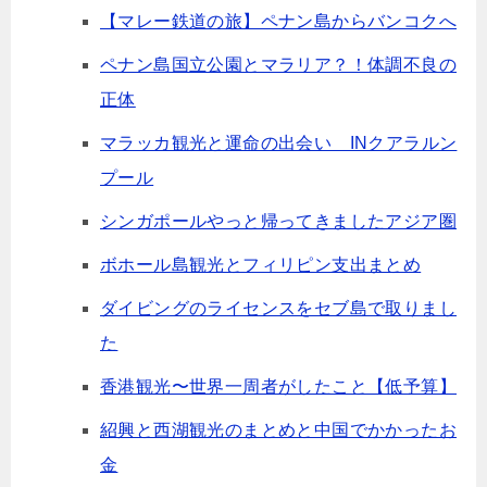
【マレー鉄道の旅】ペナン島からバンコクへ
ペナン島国立公園とマラリア？！体調不良の
正体
マラッカ観光と運命の出会い INクアラルン
プール
シンガポールやっと帰ってきましたアジア圏
ボホール島観光とフィリピン支出まとめ
ダイビングのライセンスをセブ島で取りまし
た
香港観光〜世界一周者がしたこと【低予算】
紹興と西湖観光のまとめと中国でかかったお
金