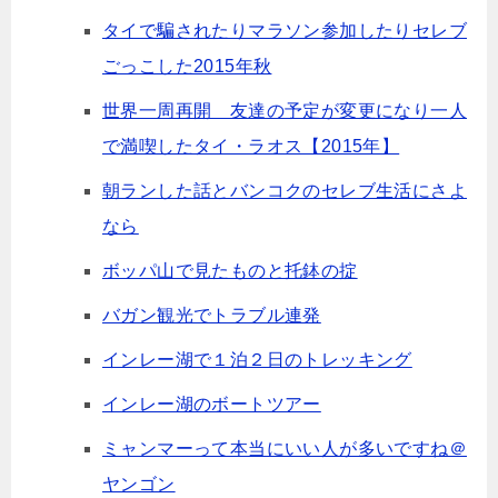
タイで騙されたりマラソン参加したりセレブ
ごっこした2015年秋
世界一周再開 友達の予定が変更になり一人
で満喫したタイ・ラオス【2015年】
朝ランした話とバンコクのセレブ生活にさよ
なら
ボッパ山で見たものと托鉢の掟
バガン観光でトラブル連発
インレー湖で１泊２日のトレッキング
インレー湖のボートツアー
ミャンマーって本当にいい人が多いですね＠
ヤンゴン