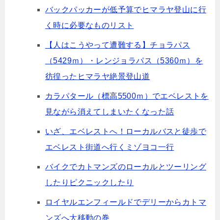
バックパッカーが低予算でヒマラヤ登山に行
く時に必要なものリスト
【人はこうやって遭難する】チョラパス
（5429ｍ）・レンジョラパス（5360ｍ）を
彷徨ったヒマラヤ絶景登山道
カラパタール（標高5500ｍ）でエベレストを
見ながら消えてしまいたくなった話
いざ、エベレストへ！ローカルバスと徒歩で
エベレスト街道へ行くミゾヨコ一行
バイクでカトマンズのローカルとツーリング
したりピクニックしたり
ロイヤルエンフィールドでデリーからカトマ
ンズへ大移動の巻