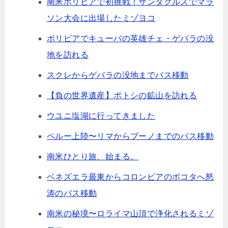
南米ボリビアで初挑戦！サンタクルスでマラ
ソン大会に出場したミゾヨコ
ボリビアでキューバの英雄チェ・ゲバラの没
地を訪れる
スクレからゲバラの没地までバス移動
【負の世界遺産】ポトシの鉱山を訪れる
ウユニ塩湖に行ってきました
ペルー上陸〜リマからプーノまでのバス移動
南米ひとり旅、始まる。
ベネズエラ最東からコロンビアのボコタへ怒
涛のバス移動
南米の秘境〜ロライマ山頂で浄化されるミゾ