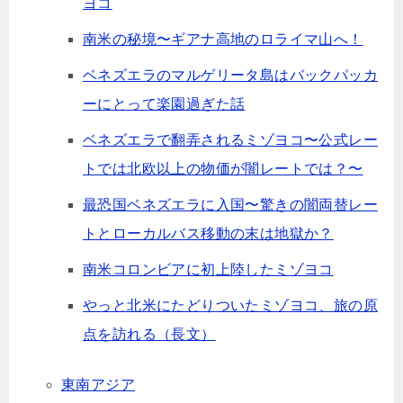
ヨコ
南米の秘境〜ギアナ高地のロライマ山へ！
ベネズエラのマルゲリータ島はバックパッカ
ーにとって楽園過ぎた話
ベネズエラで翻弄されるミゾヨコ〜公式レー
トでは北欧以上の物価が闇レートでは？〜
最恐国ベネズエラに入国〜驚きの闇両替レー
トとローカルバス移動の末は地獄か？
南米コロンビアに初上陸したミゾヨコ
やっと北米にたどりついたミゾヨコ、旅の原
点を訪れる（長文）
東南アジア