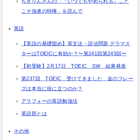
ちきりんさんの「『いつでもやめられる』こと
こそ強者の特権」を読んで
英語
【英語の基礎固め】英文法・語法問題 グラマス
ターはTOEICに有効か？〜第241回第243回〜
【初受験】2月17日 TOEIC SW 結果発表
第237回 TOEIC 受けてきました 金のフレー
ズは本当に役に立つのか？
アラフォーの英語勉強法
英語部とは
その他