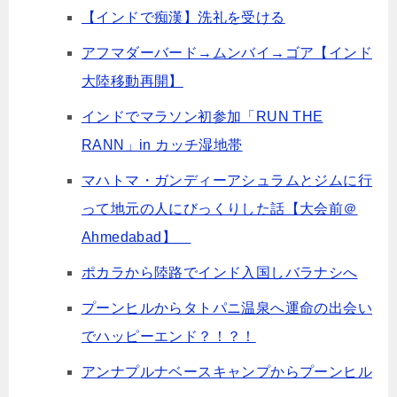
【インドで痴漢】洗礼を受ける
アフマダーバード→ムンバイ→ゴア【インド
大陸移動再開】
インドでマラソン初参加「RUN THE
RANN」in カッチ湿地帯
マハトマ・ガンディーアシュラムとジムに行
って地元の人にびっくりした話【大会前＠
Ahmedabad】
ポカラから陸路でインド入国しバラナシへ
プーンヒルからタトパニ温泉へ運命の出会い
でハッピーエンド？！？！
アンナプルナベースキャンプからプーンヒル