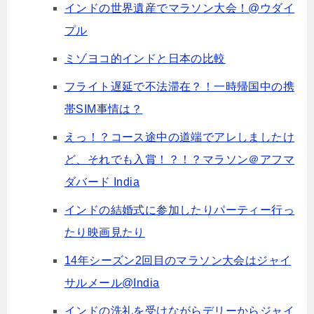
インドの世界遺産でマラソン大会！@ウダイ
プル
ミゾヨコ的インドと日本の比較
フライト遅延で不法滞在？！一時帰国中の携
帯SIM事情は？
えっ！？コース途中の道端でアレしましたけ
ど、それでも入賞！？！？マラソン＠アフマ
ダバード India
インドの結婚式に参加したりパーティー行っ
たり映画見たり
14年シーズン2回目のマラソン大会はジャイ
サルメール@India
インドの洗礼を受けながらデリーからジャイ