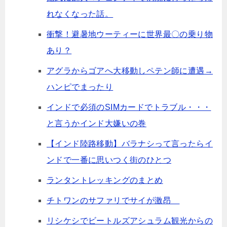
れなくなった話。
衝撃！避暑地ウーティーに世界最〇の乗り物
あり？
アグラからゴアへ大移動しペテン師に遭遇→
ハンピでまったり
インドで必須のSIMカードでトラブル・・・
と言うかインド大嫌いの巻
【インド陸路移動】バラナシって言ったらイ
ンドで一番に思いつく街のひとつ
ランタントレッキングのまとめ
チトワンのサファリでサイが激昂
リシケシでビートルズアシュラム観光からの