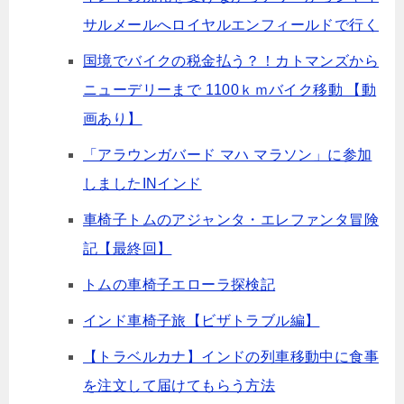
サルメールへロイヤルエンフィールドで行く
国境でバイクの税金払う？！カトマンズから
ニューデリーまで 1100ｋｍバイク移動 【動
画あり】
「アラウンガバード マハ マラソン」に参加
しましたINインド
車椅子トムのアジャンタ・エレファンタ冒険
記【最終回】
トムの車椅子エローラ探検記
インド車椅子旅【ビザトラブル編】
【トラベルカナ】インドの列車移動中に食事
を注文して届けてもらう方法