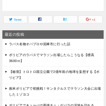
Tweet
+1
最近の投稿
ラパス名物オバプロや泥棒市に行った話
ボリビアのラパスでマラソン出場したらこうなる【標高
3600ｍ】
【秘境】トロトロ国立公園で2億年前の地球を妄想する【ボ
リビア】
南米ボリビアで初挑戦！サンタクルスでマラソン大会に出場
したミゾヨコ
ボリビアでキューバの英雄チェ・ゲバラの没地を訪れる