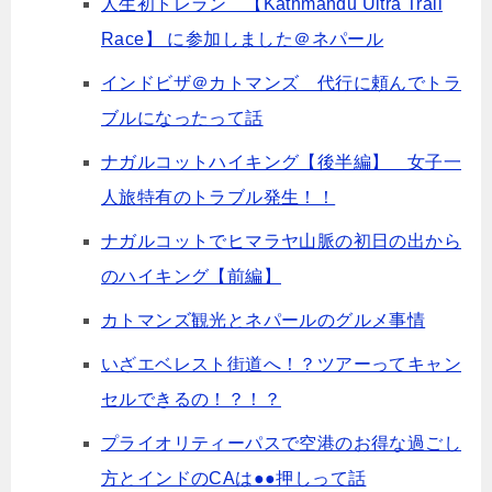
人生初トレラン 【Kathmandu Ultra Trail
Race】 に参加しました＠ネパール
インドビザ＠カトマンズ 代行に頼んでトラ
ブルになったって話
ナガルコットハイキング【後半編】 女子一
人旅特有のトラブル発生！！
ナガルコットでヒマラヤ山脈の初日の出から
のハイキング【前編】
カトマンズ観光とネパールのグルメ事情
いざエベレスト街道へ！？ツアーってキャン
セルできるの！？！？
プライオリティーパスで空港のお得な過ごし
方とインドのCAは●●押しって話