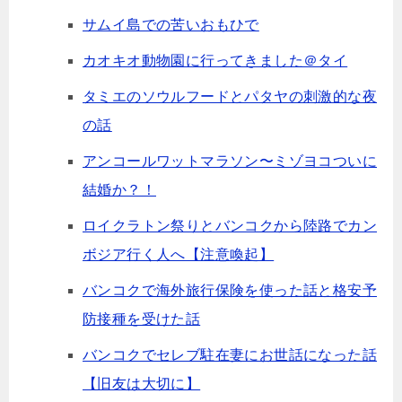
サムイ島での苦いおもひで
カオキオ動物園に行ってきました＠タイ
タミエのソウルフードとパタヤの刺激的な夜
の話
アンコールワットマラソン〜ミゾヨコついに
結婚か？！
ロイクラトン祭りとバンコクから陸路でカン
ボジア行く人へ【注意喚起】
バンコクで海外旅行保険を使った話と格安予
防接種を受けた話
バンコクでセレブ駐在妻にお世話になった話
【旧友は大切に】