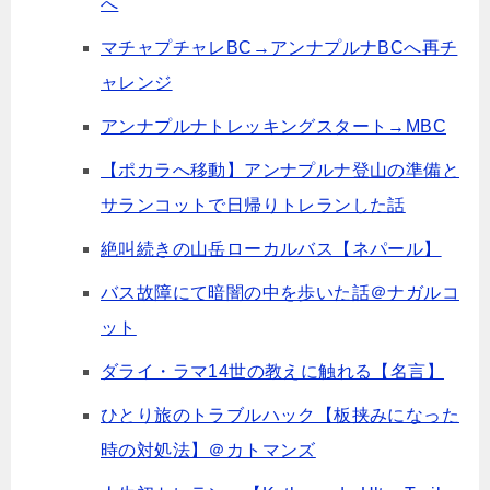
へ
マチャプチャレBC→アンナプルナBCへ再チ
ャレンジ
アンナプルナトレッキングスタート→MBC
【ポカラへ移動】アンナプルナ登山の準備と
サランコットで日帰りトレランした話
絶叫続きの山岳ローカルバス【ネパール】
バス故障にて暗闇の中を歩いた話＠ナガルコ
ット
ダライ・ラマ14世の教えに触れる【名言】
ひとり旅のトラブルハック【板挟みになった
時の対処法】＠カトマンズ