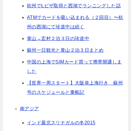
杭州でLビザ取得と西湖でランニングした話
ATMでカードを吸い込まれる（２回目）〜杭
州の西湖にて珍道中は続く
黄山→宏村２泊３日の珍道中
蘇州一日観光と黄山２泊３日まとめ
中国の上海でSIMカード買って携帯開通しま
した
【世界一周スタート】大阪発上海行き 蘇州
号のスケジュールと乗船記
南アジア
インド最北スリナガルの冬2015