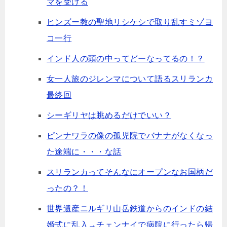
マを受ける
ヒンズー教の聖地リシケシで取り乱すミゾヨ
コ一行
インド人の頭の中ってどーなってるの！？
女一人旅のジレンマについて語るスリランカ
最終回
シーギリヤは眺めるだけでいい？
ピンナワラの像の孤児院でバナナがなくなっ
た途端に・・・な話
スリランカってそんなにオープンなお国柄だ
ったの？！
世界遺産ニルギリ山岳鉄道からのインドの結
婚式に乱入→チェンナイで病院に行ったら帰